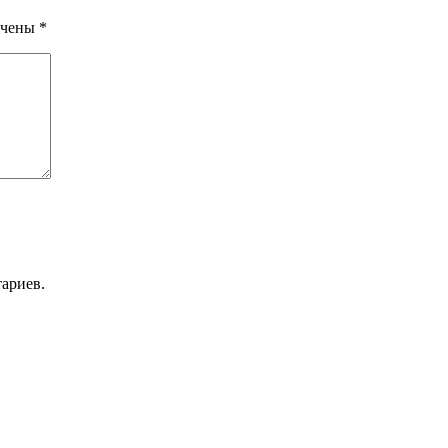
ечены
*
ариев.