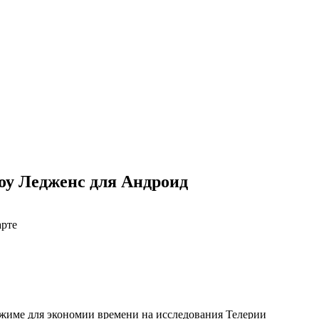
у Ледженс для Андроид
арте
ежиме для экономии времени на исследования Телерии