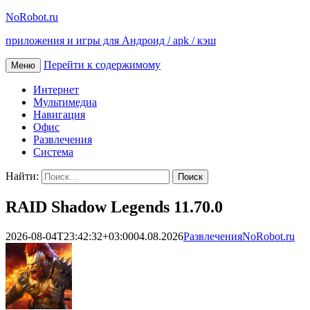
NoRobot.ru
приложения и игры для Андроид / apk / кэш
Перейти к содержимому
Меню
Интернет
Мультимедиа
Навигация
Офис
Развлечения
Система
Найти:
RAID Shadow Legends 11.70.0
2026-08-04T23:42:32+03:00
04.08.2026
Развлечения
NoRobot.ru