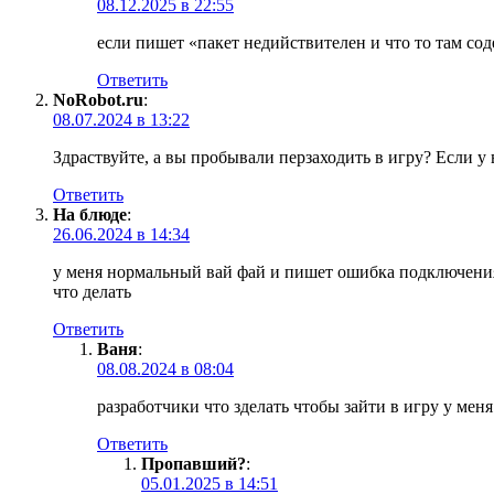
08.12.2025 в 22:55
если пишет «пакет недийствителен и что то там со
Ответить
NoRobot.ru
:
08.07.2024 в 13:22
Здраствуйте, а вы пробывали перзаходить в игру? Если у 
Ответить
На блюде
:
26.06.2024 в 14:34
у меня нормальный вай фай и пишет ошибка подключени
что делать
Ответить
Ваня
:
08.08.2024 в 08:04
разработчики что зделать чтобы зайти в игру у мен
Ответить
Пропавший?
:
05.01.2025 в 14:51