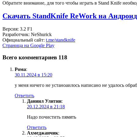
Обратите внимание, для того чтобы играть в Stand Knife нео
Скачать StandKnife ReWork на Андрои
Версия: 3.2 F1
Разработчик: NeShurick
Официальный сайт:
t.me/standknife
Страница на Google Play
Всего комментариев 118
Рома
:
30.11.2024 в 15:20
у меня ничего не устаноаилось написано не удалось обра
Ответить
Даниил Улитин
:
20.12.2024 в 21:18
Надо почистить пямять
Ответить
Ахмеджанчик
: