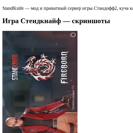
StandKnife — мод и приватный сервер игры Стандофф2, куча 
Игра Cтендкнайф — скриншоты