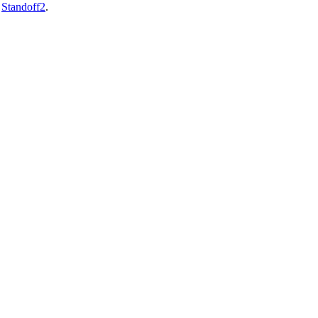
й
Standoff2
.