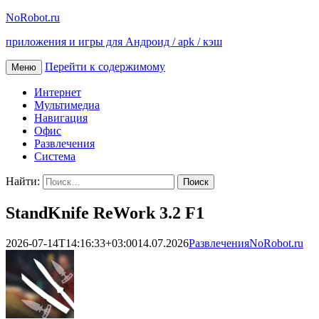
NoRobot.ru
приложения и игры для Андроид / apk / кэш
Перейти к содержимому
Меню
Интернет
Мультимедиа
Навигация
Офис
Развлечения
Система
Найти:
StandKnife ReWork 3.2 F1
2026-07-14T14:16:33+03:00
14.07.2026
Развлечения
NoRobot.ru