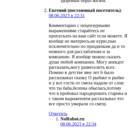
здоровый образ жизни.
Евгений (постоянный посетитель)
:
08.06.2023 в 22:31
Комментарии с нецензурными
выражениями старайтесь не
пропускать на ваш сайт если можете. Я
вообще не матерюсь,не курю,пью
исключительно по праздникам да и то
немного для расслабления и за
компанию. Я вообще можно сказать
душа любой компании. Могу анекдот
рассказать,могу развеселить всех.
Помню в детстве мне лет 6 было
рассказывал сказку О рыбаке и рыбке
и у все гости от смеха падали от слов:
что ты баба,белены обьелась,потому
что я пробовал пародировать старика и
с таким выражением рассказывал что
все просто умирали со смеху.
Ответить
NoRobot.ru
:
08.06.2023 в 22:34