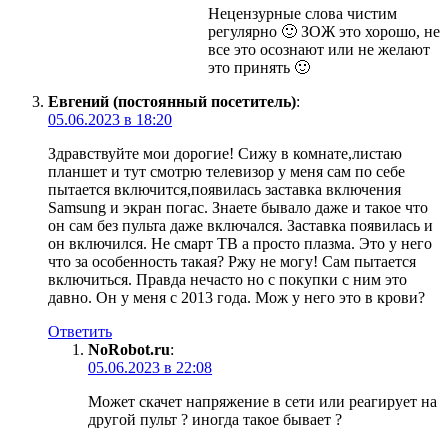
Нецензурные слова чистим
регулярно 🙂 ЗОЖ это хорошо, не
все это осознают или не желают
это принять 🙂
Евгений (постоянный посетитель)
:
05.06.2023 в 18:20
Здравствуйте мои дорогие! Сижу в комнате,листаю
планшет и тут смотрю телевизор у меня сам по себе
пытается включится,появилась заставка включения
Samsung и экран погас. Знаете бывало даже и такое что
он сам без пульта даже включался. Заставка появилась и
он включился. Не смарт ТВ а просто плазма. Это у него
что за особенность такая? Ржу не могу! Сам пытается
включиться. Правда нечасто но с покупки с ним это
давно. Он у меня с 2013 года. Мож у него это в крови?
Ответить
NoRobot.ru
:
05.06.2023 в 22:08
Может скачет напряжение в сети или реагирует на
другой пульт ? иногда такое бывает ?