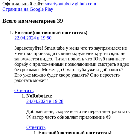
Официальный сайт:
smartyoutubetv.github.com
Страница на Google Play
Всего комментариев 39
Евгений(постоянный посетитель)
:
22.04.2024 в 19:50
Здравствуйте! Smart tube у меня что то заупрямился: не
хочет воспроизводить видео,кружочек крутится,но не
загружается видео. Читал новость что Ютуб начинает
борьбу с приложениями позволяющими смотреть видео
без рекламы. Может до Смарт туба уже и добрались?
Его уже можно будет скоро удалять? Оно перестать
работать может?
Ответить
NoRobot.ru
:
24.04.2024 в 19:28
Добрый день, скорее всего не перестанет работать
🙂 автор часто обновляет приложение 😉
Ответить
Евгений(постоянный посетитель)
: