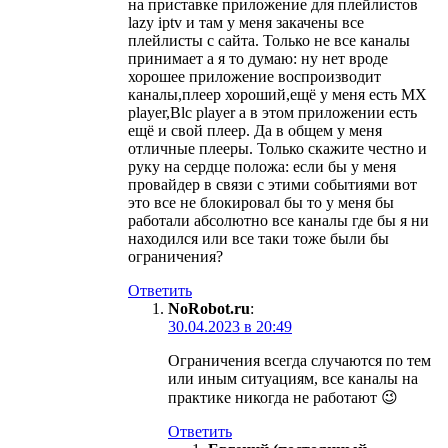
на приставке приложение для плейлистов
lazy iptv и там у меня закачены все
плейлисты с сайта. Только не все каналы
принимает а я то думаю: ну нет вроде
хорошее приложение воспроизводит
каналы,плеер хороший,ещё у меня есть MX
player,Blc player а в этом приложении есть
ещё и свой плеер. Да в общем у меня
отличные плееры. Только скажите честно и
руку на сердце положа: если бы у меня
провайдер в связи с этими событиями вот
это все не блокировал бы то у меня бы
работали абсолютно все каналы где бы я ни
находился или все таки тоже были бы
ограничения?
Ответить
NoRobot.ru
:
30.04.2023 в 20:49
Ограничения всегда случаются по тем
или иным ситуациям, все каналы на
практике никогда не работают 😉
Ответить