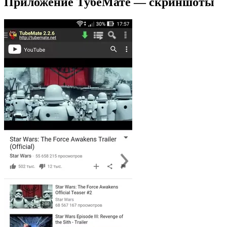
Приложение ТубеМате — скриншоты