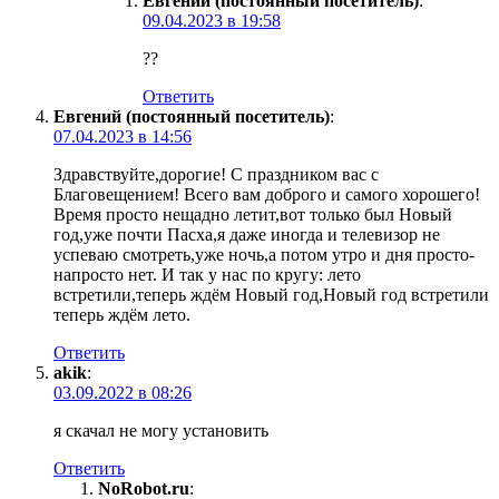
Евгений (постоянный посетитель)
:
09.04.2023 в 19:58
??
Ответить
Евгений (постоянный посетитель)
:
07.04.2023 в 14:56
Здравствуйте,дорогие! С праздником вас с
Благовещением! Всего вам доброго и самого хорошего!
Время просто нещадно летит,вот только был Новый
год,уже почти Пасха,я даже иногда и телевизор не
успеваю смотреть,уже ночь,а потом утро и дня просто-
напросто нет. И так у нас по кругу: лето
встретили,теперь ждём Новый год,Новый год встретили
теперь ждём лето.
Ответить
akik
:
03.09.2022 в 08:26
я скачал не могу установить
Ответить
NoRobot.ru
: