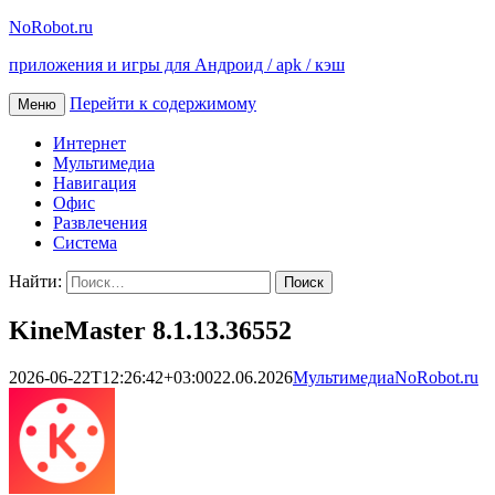
NoRobot.ru
приложения и игры для Андроид / apk / кэш
Перейти к содержимому
Меню
Интернет
Мультимедиа
Навигация
Офис
Развлечения
Система
Найти:
KineMaster 8.1.13.36552
2026-06-22T12:26:42+03:00
22.06.2026
Мультимедиа
NoRobot.ru