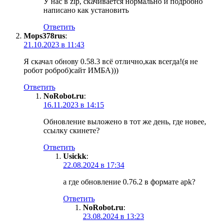
У нас в zip, скачивается нормально и подробно
написано как установить
Ответить
Mops378rus
:
21.10.2023 в 11:43
Я скачал обнову 0.58.3 всё отлично,как всегда!(я не
робот роброб)сайт ИМБА)))
Ответить
NoRobot.ru
:
16.11.2023 в 14:15
Обновление выложено в тот же день, где новее,
ссылку скинете?
Ответить
Usickk
:
22.08.2024 в 17:34
а где обновление 0.76.2 в формате apk?
Ответить
NoRobot.ru
:
23.08.2024 в 13:23