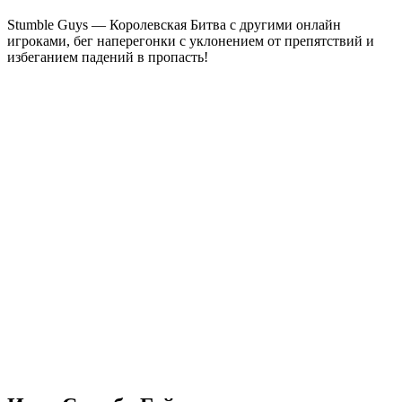
Stumble Guys — Королевская Битва c другими онлайн
игроками, бег наперегонки с уклонением от препятствий и
избеганием падений в пропасть!