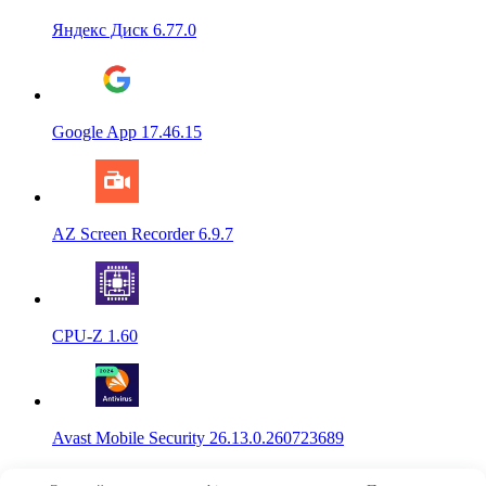
Яндекс Диск 6.77.0
Google App 17.46.15
AZ Screen Recorder 6.9.7
CPU-Z 1.60
Avast Mobile Security 26.13.0.260723689
© 2015-2026
NoRobot.ru