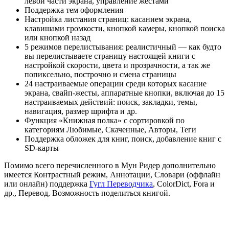
левой части экрана, управление жестами
Поддержка тем оформления
Настройка листания страниц: касанием экрана,
клавишами громкости, кнопкой камеры, кнопкой поиска
или кнопкой назад
5 режимов перелистывания: реалистичный — как будто
вы перелистываете страницу настоящей книги с
настройкой скорости, цвета и прозрачности, а так же
попиксельно, построчно и смена страницы
24 настраиваемые операции среди которых касание
экрана, свайп-жесты, аппаратные кнопки, включая до 15
настраиваемых действий: поиск, закладки, темы,
навигация, размер шрифта и др.
Функция «Книжная полка» с сортировкой по
категориям Любимые, Скаченные, Авторы, Теги
Поддержка обложек для книг, поиск, добавление книг с
SD-карты
Помимо всего перечисленного в Мун Ридер дополнительно
имеется Контрастный режим, Аннотации, Словари (оффлайн
или онлайн) поддержка
Гугл Переводчика
, ColorDict, Fora и
др., Перевод, Возможность поделиться книгой.