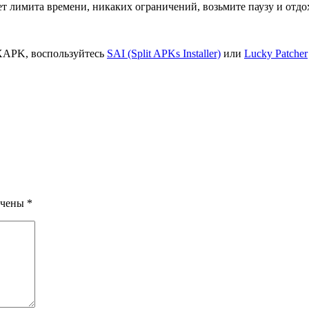
нет лимита времени, никаких ограничений, возьмите паузу и отдо
XAPK, воспользуйтесь
SAI (Split APKs Installer)
или
Lucky Patcher
ечены
*