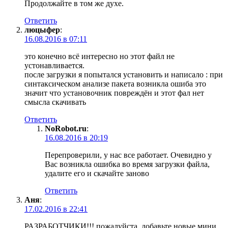
Продолжайте в том же духе.
Ответить
люцыфер
:
16.08.2016 в 07:11
это конечно всё интересно но этот файл не
устонавливается.
после загрузки я попытался установить и написало : при
синтаксическом анализе пакета возникла ошиба это
значит что установочник повреждён и этот фал нет
смысла скачивать
Ответить
NoRobot.ru
:
16.08.2016 в 20:19
Перепроверили, у нас все работает. Очевидно у
Вас возникла ошибка во время загрузки файла,
удалите его и скачайте заново
Ответить
Аня
:
17.02.2016 в 22:41
РАЗРАБОТЧИКИ!!! пожалуйста, добавьте новые мини