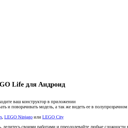
GO Life для Андроид
ходите ваш конструктор в приложении
ь и поворачивать модель, а так же видеть ее в полупрозрачно
s
,
LEGO Ninjago
или
LEGO City
ь, делитесь своими работами и преодолевайте любые сложности