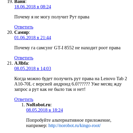
Ваня
:
18.06.2018 в 08:24
Почему я не могу получит Рут права
Ответить
Самир
:
01.06.2018 в 21:44
Почему га самсунг GT-I 8552 не находит роот права
Ответить
AJlbfa
:
08.05.2018 в 14:03
Когда можно будет получить рут права на Lenovo Tab 2
A10-70L с версией андроид 6.0?????? Уже месяц жду
запрос а рут как не было так и нет!
Ответить
NoRobot.ru
:
08.05.2018 в 18:24
Попробуйте альтернативное приложение,
например:
http://norobot.ru/kingo-root/