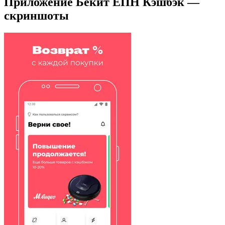
Приложение Бекит ЕПН Кэшбэк —
скриншоты