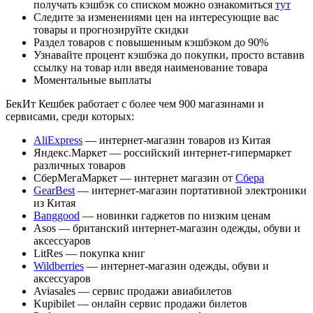
получать кэшбэк со списком можно ознакомиться
тут
Следите за изменениями цен на интересующие вас
товары и прогнозируйте скидки
Раздел товаров с повышенным кэшбэком до 90%
Узнавайте процент кэшбэка до покупки, просто вставив
ссылку на товар или введя наименование товара
Моментальные выплаты
БекИт Кешбек работает c более чем 900 магазинами и
сервисами, среди которых:
AliExpress
— интернет-магазин товаров из Китая
Яндекс.Маркет — российский интернет-гипермаркет
различных товаров
СберМегаМаркет — интернет магазин от
Сбера
GearBest
— интернет-магазин портативной электроники
из Китая
Banggood
— новинки гаджетов по низким ценам
Asos — британский интернет-магазин одежды, обуви и
аксессуаров
LitRes — покупка книг
Wildberries
— интернет-магазин одежды, обуви и
аксессуаров
Aviasales — сервис продажи авиабилетов
Kupibilet — онлайн сервис продажи билетов