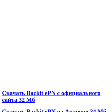
Скачать Backit ePN с официального
сайта
32 Мб
Скачать Backit ePN на Андроид
34 Мб