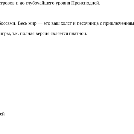
стровов и до глубочайшего уровня Преисподней.
 боссами. Весь мир — это ваш холст и песочница с приключениям
гры, т.к. полная версия является платной.
лей