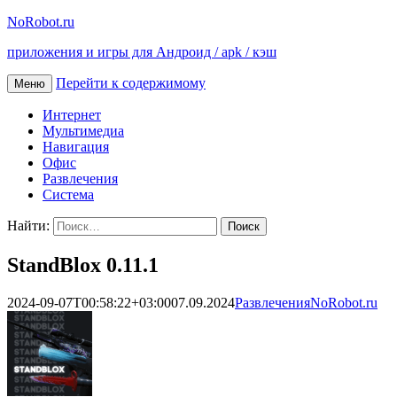
NoRobot.ru
приложения и игры для Андроид / apk / кэш
Перейти к содержимому
Меню
Интернет
Мультимедиа
Навигация
Офис
Развлечения
Система
Найти:
StandBlox 0.11.1
2024-09-07T00:58:22+03:00
07.09.2024
Развлечения
NoRobot.ru