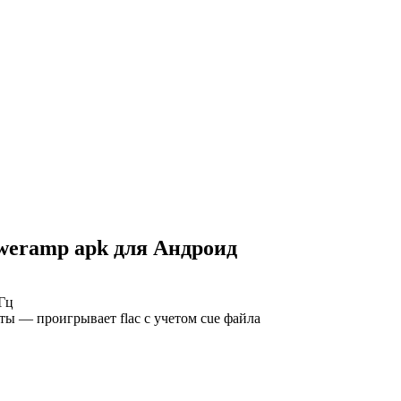
weramp apk для Андроид
кГц
ы — проигрывает flac с учетом cue файла