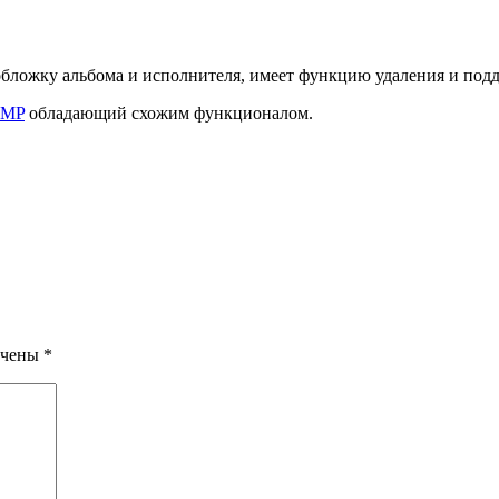
 обложку альбома и исполнителя, имеет функцию удаления и под
IMP
обладающий схожим функционалом.
ечены
*