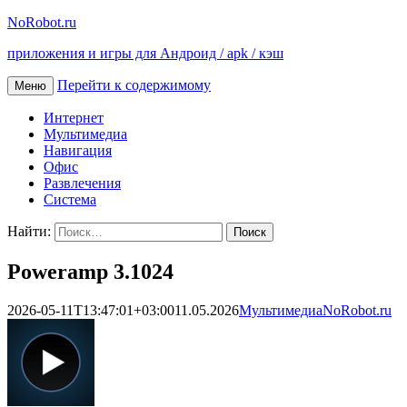
NoRobot.ru
приложения и игры для Андроид / apk / кэш
Перейти к содержимому
Меню
Интернет
Мультимедиа
Навигация
Офис
Развлечения
Система
Найти:
Poweramp 3.1024
2026-05-11T13:47:01+03:00
11.05.2026
Мультимедиа
NoRobot.ru