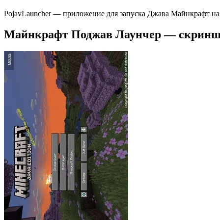
PojavLauncher — приложение для запуска Джава Майнкрафт на
Майнкрафт Поджав Лаунчер — скрин