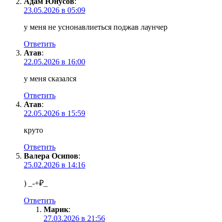
Адам Юнусов
:
23.05.2026 в 05:09
у меня не уснонавлиеться поджав лаунчер
Ответить
Атав
:
22.05.2026 в 16:00
у меня сказался
Ответить
Атав
:
22.05.2026 в 15:59
круто
Ответить
Валера Осипов
:
25.02.2026 в 14:16
) _-+₽_
Ответить
Марик
:
27.03.2026 в 21:56