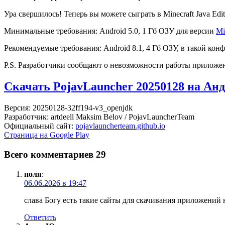
Ура свершилось! Теперь вы можете сыграть в Minecraft Java Ed
Минимальные требования: Android 5.0, 1 Гб ОЗУ для версии
Mi
Рекомендуемые требования: Android 8.1, 4 Гб ОЗУ, в такой кон
P.S. Разработчики сообщают о невозможности работы приложе
Скачать PojavLauncher 20250128 на Ан
Версия: 20250128-32ff194-v3_openjdk
Разработчик: artdeell Maksim Belov / PojavLauncherTeam
Официальный сайт:
pojavlauncherteam.github.io
Страница на Google Play
Всего комментариев 29
поля
:
06.06.2026 в 19:47
слава Богу есть такие сайты для скачивания приложений
Ответить