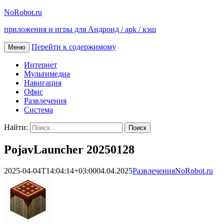
NoRobot.ru
приложения и игры для Андроид / apk / кэш
Перейти к содержимому
Меню
Интернет
Мультимедиа
Навигация
Офис
Развлечения
Система
Найти:
PojavLauncher 20250128
2025-04-04T14:04:14+03:00
04.04.2025
Развлечения
NoRobot.ru