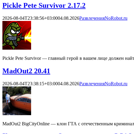
Pickle Pete Survivor 2.17.2
2026-08-04T23:38:56+03:00
04.08.2026
Развлечения
NoRobot.ru
Pickle Pete Survivor — главный герой в вашем лице должен най
MadOut2 20.41
2026-08-04T23:38:15+03:00
04.08.2026
Развлечения
NoRobot.ru
MadOut2 BigCityOnline — клон ГТА с отечественным кримина