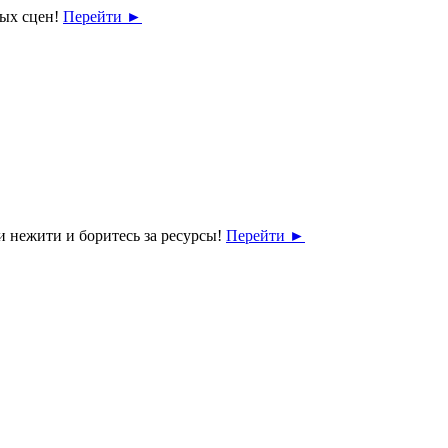
вых сцен!
Перейти
►
и нежити и боритесь за ресурсы!
Перейти
►