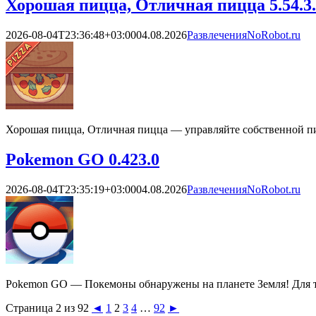
Хорошая пицца, Отличная пицца 5.54.3
2026-08-04T23:36:48+03:00
04.08.2026
Развлечения
NoRobot.ru
Хорошая пицца, Отличная пицца — управляйте собственной пиц
Pokemon GO 0.423.0
2026-08-04T23:35:19+03:00
04.08.2026
Развлечения
NoRobot.ru
Pokemon GO — Покемоны обнаружены на планете Земля! Для то
Страница 2 из 92
◄
1
2
3
4
…
92
►