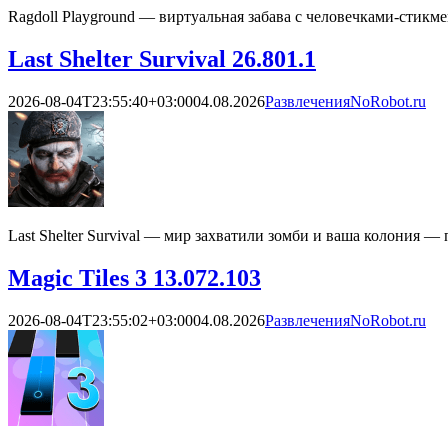
Ragdoll Playground — виртуальная забава с человечками-стикм
Last Shelter Survival 26.801.1
2026-08-04T23:55:40+03:00
04.08.2026
Развлечения
NoRobot.ru
Last Shelter Survival — мир захватили зомби и ваша колония 
Magic Tiles 3 13.072.103
2026-08-04T23:55:02+03:00
04.08.2026
Развлечения
NoRobot.ru