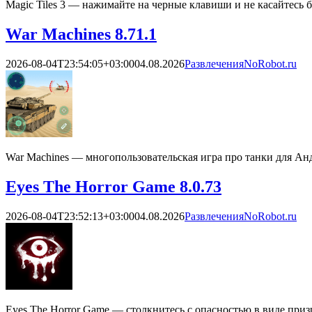
Magic Tiles 3 — нажимайте на черные клавиши и не касайтесь бе
War Machines 8.71.1
2026-08-04T23:54:05+03:00
04.08.2026
Развлечения
NoRobot.ru
War Machines — многопользовательская игра про танки для Ан
Eyes The Horror Game 8.0.73
2026-08-04T23:52:13+03:00
04.08.2026
Развлечения
NoRobot.ru
Eyes The Horror Game — столкнитесь с опасностью в виде при