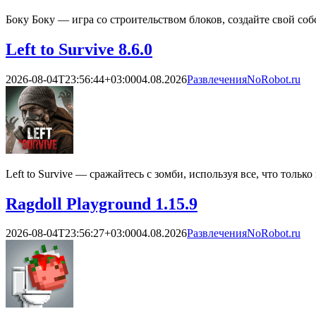
Боку Боку — игра со строительством блоков, создайте свой со
Left to Survive 8.6.0
2026-08-04T23:56:44+03:00
04.08.2026
Развлечения
NoRobot.ru
Left to Survive — сражайтесь с зомби, используя все, что толь
Ragdoll Playground 1.15.9
2026-08-04T23:56:27+03:00
04.08.2026
Развлечения
NoRobot.ru