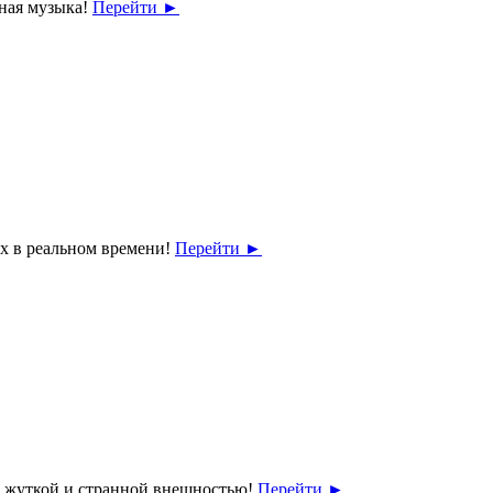
сная музыка!
Перейти
►
ях в реальном времени!
Перейти
►
 с жуткой и странной внешностью!
Перейти
►