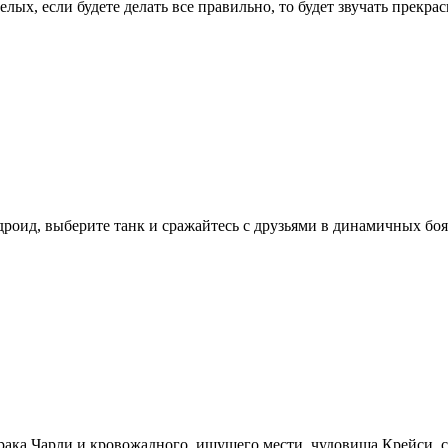
лых, если будете делать все правильно, то будет звучать прекра
дроид, выберите танк и сражайтесь с друзьями в динамичных бо
зрака Чарли и кровожадного, ищущего мести, чудовища Крейси,