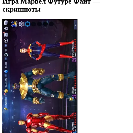
Игра Марвел Футуре Файт —
скриншоты