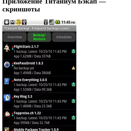
Приложение Титаниум Бэкап —
скриншоты