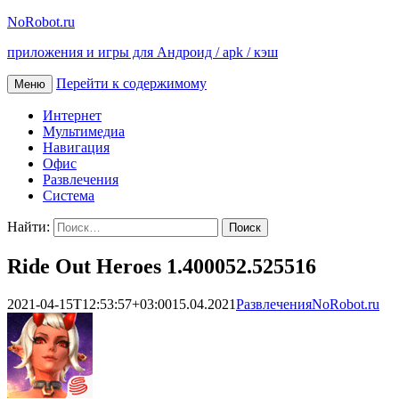
NoRobot.ru
приложения и игры для Андроид / apk / кэш
Перейти к содержимому
Меню
Интернет
Мультимедиа
Навигация
Офис
Развлечения
Система
Найти:
Ride Out Heroes 1.400052.525516
2021-04-15T12:53:57+03:00
15.04.2021
Развлечения
NoRobot.ru