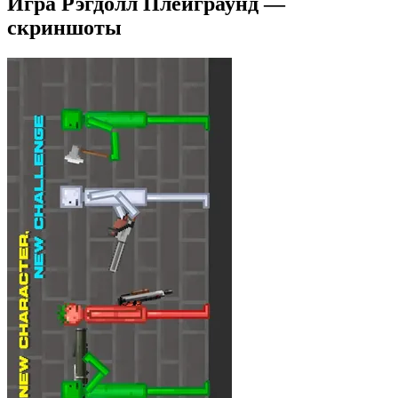
Игра Рэгдолл Плейграунд —
скриншоты