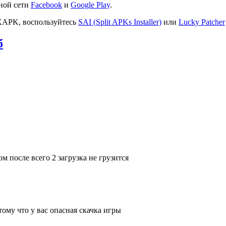
ной сети
Facebook
и
Google Play
.
XAPK, воспользуйтесь
SAI (Split APKs Installer)
или
Lucky Patcher
б
м после всего 2 загрузка не грузится
тому что у вас опасная скачка игры