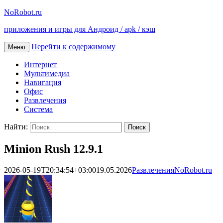
NoRobot.ru
приложения и игры для Андроид / apk / кэш
Перейти к содержимому
Меню
Интернет
Мультимедиа
Навигация
Офис
Развлечения
Система
Найти:
Minion Rush 12.9.1
2026-05-19T20:34:54+03:00
19.05.2026
Развлечения
NoRobot.ru