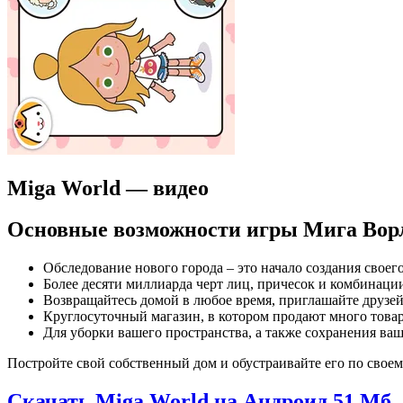
Miga World — видео
Основные возможности игры Мига Вор
Обследование нового города – это начало создания своег
Более десяти миллиарда черт лиц, причесок и комбинаци
Возвращайтесь домой в любое время, приглашайте друзе
Круглосуточный магазин, в котором продают много това
Для уборки вашего пространства, а также сохранения ва
Постройте свой собственный дом и обустраивайте его по своему
Скачать Miga World на Андроид
51 Мб