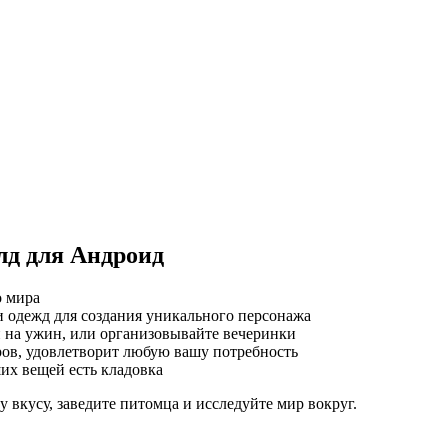
лд для Андроид
о мира
и одежд для создания уникального персонажа
й на ужин, или организовывайте вечеринки
ров, удовлетворит любую вашу потребность
ших вещей есть кладовка
 вкусу, заведите питомца и исследуйте мир вокруг.