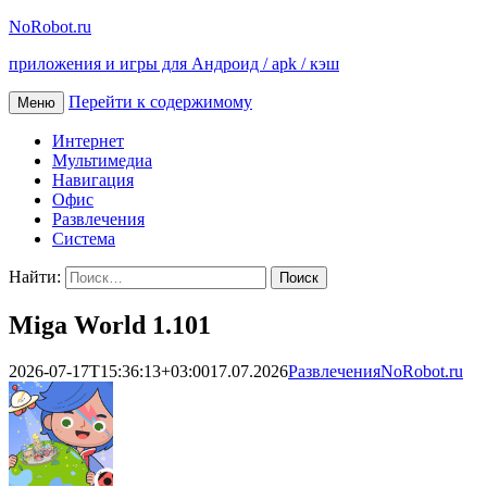
NoRobot.ru
приложения и игры для Андроид / apk / кэш
Перейти к содержимому
Меню
Интернет
Мультимедиа
Навигация
Офис
Развлечения
Система
Найти:
Miga World 1.101
2026-07-17T15:36:13+03:00
17.07.2026
Развлечения
NoRobot.ru