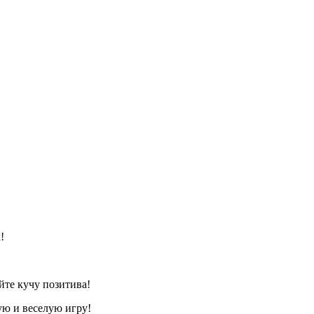
!
йте кучу позитива!
ую и веселую игру!