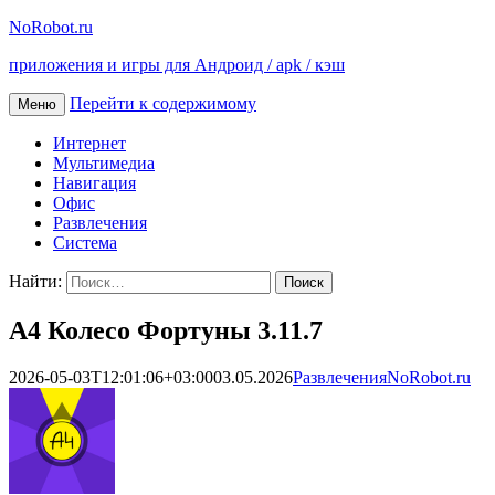
NoRobot.ru
приложения и игры для Андроид / apk / кэш
Перейти к содержимому
Меню
Интернет
Мультимедиа
Навигация
Офис
Развлечения
Система
Найти:
А4 Колесо Фортуны 3.11.7
2026-05-03T12:01:06+03:00
03.05.2026
Развлечения
NoRobot.ru