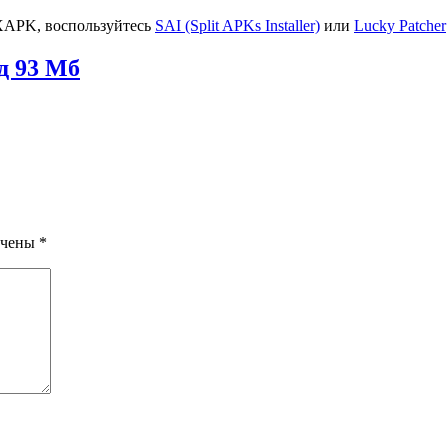
XAPK, воспользуйтесь
SAI (Split APKs Installer)
или
Lucky Patcher
ид
93 Мб
ечены
*