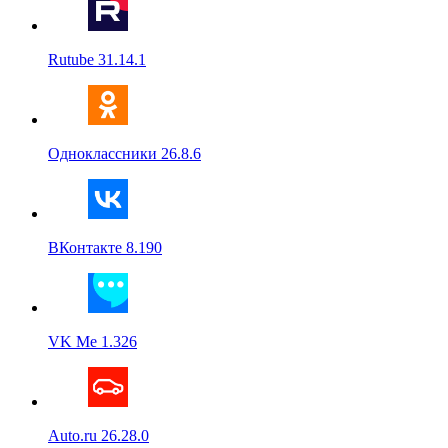
Rutube 31.14.1
Одноклассники 26.8.6
ВКонтакте 8.190
VK Me 1.326
Auto.ru 26.28.0