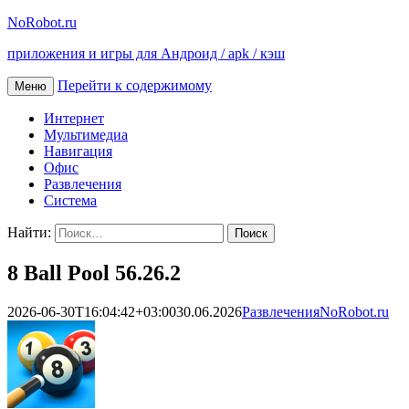
NoRobot.ru
приложения и игры для Андроид / apk / кэш
Перейти к содержимому
Меню
Интернет
Мультимедиа
Навигация
Офис
Развлечения
Система
Найти:
8 Ball Pool 56.26.2
2026-06-30T16:04:42+03:00
30.06.2026
Развлечения
NoRobot.ru