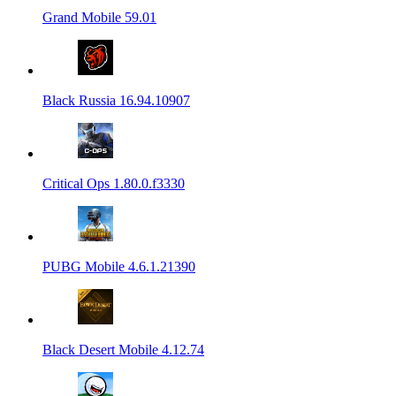
Grand Mobile 59.01
Black Russia 16.94.10907
Critical Ops 1.80.0.f3330
PUBG Mobile 4.6.1.21390
Black Desert Mobile 4.12.74