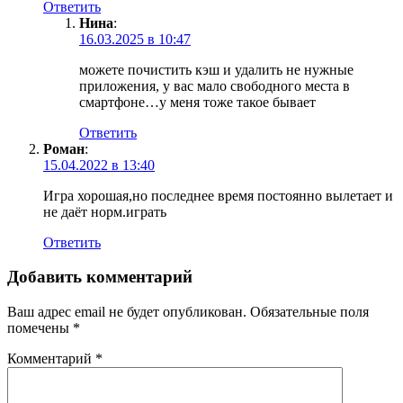
Ответить
Нина
:
16.03.2025 в 10:47
можете почистить кэш и удалить не нужные
приложения, у вас мало свободного места в
смартфоне…у меня тоже такое бывает
Ответить
Роман
:
15.04.2022 в 13:40
Игра хорошая,но последнее время постоянно вылетает и
не даёт норм.играть
Ответить
Добавить комментарий
Ваш адрес email не будет опубликован.
Обязательные поля
помечены
*
Комментарий
*