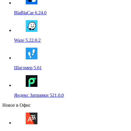
BlaBlaCar 6.24.0
Waze 5.22.0.2
Шагомер 5.61
Яндекс Заправки 521.0.0
Новое в Офис