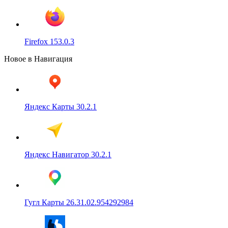
Firefox 153.0.3
Новое в Навигация
Яндекс Карты 30.2.1
Яндекс Навигатор 30.2.1
Гугл Карты 26.31.02.954292984