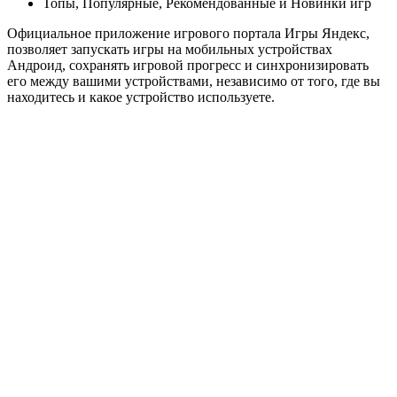
Топы, Популярные, Рекомендованные и Новинки игр
Официальное приложение игрового портала Игры Яндекс,
позволяет запускать игры на мобильных устройствах
Андроид, сохранять игровой прогресс и синхронизировать
его между вашими устройствами, независимо от того, где вы
находитесь и какое устройство используете.