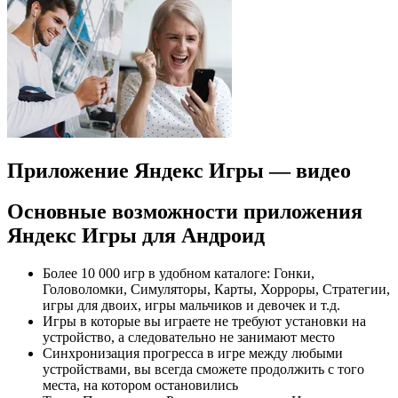
Приложение Яндекс Игры — видео
Основные возможности приложения
Яндекс Игры для Андроид
Более 10 000 игр в удобном каталоге: Гонки,
Головоломки, Симуляторы, Карты, Хорроры, Стратегии,
игры для двоих, игры мальчиков и девочек и т.д.
Игры в которые вы играете не требуют установки на
устройство, а следовательно не занимают место
Синхронизация прогресса в игре между любыми
устройствами, вы всегда сможете продолжить с того
места, на котором остановились