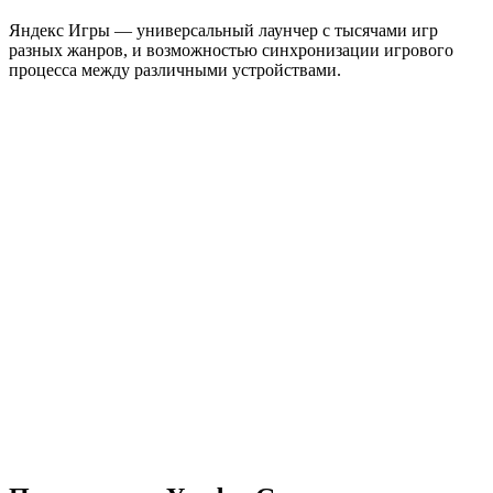
Яндекс Игры — универсальный лаунчер с тысячами игр
разных жанров, и возможностью синхронизации игрового
процесса между различными устройствами.