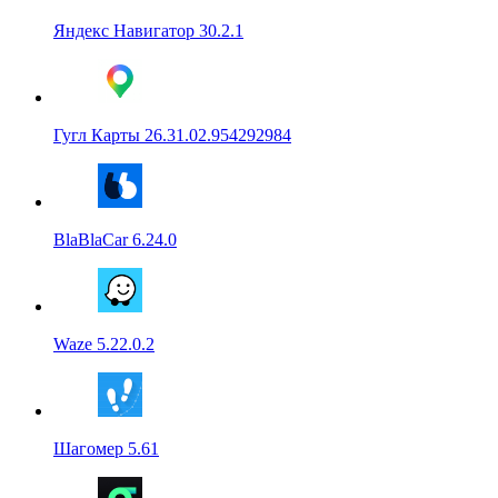
Яндекс Навигатор 30.2.1
Гугл Карты 26.31.02.954292984
BlaBlaCar 6.24.0
Waze 5.22.0.2
Шагомер 5.61