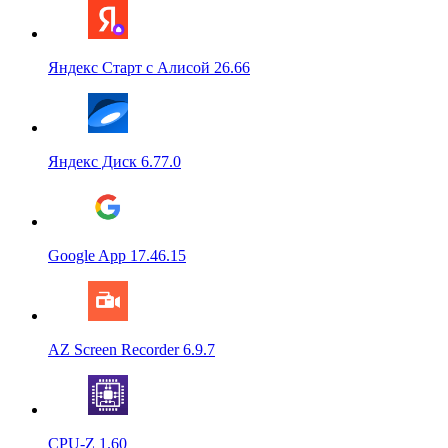
Яндекс Старт с Алисой 26.66
Яндекс Диск 6.77.0
Google App 17.46.15
AZ Screen Recorder 6.9.7
CPU-Z 1.60