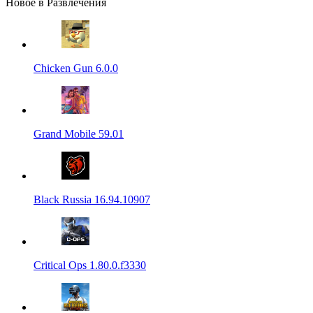
Новое в Развлечения
Chicken Gun 6.0.0
Grand Mobile 59.01
Black Russia 16.94.10907
Critical Ops 1.80.0.f3330