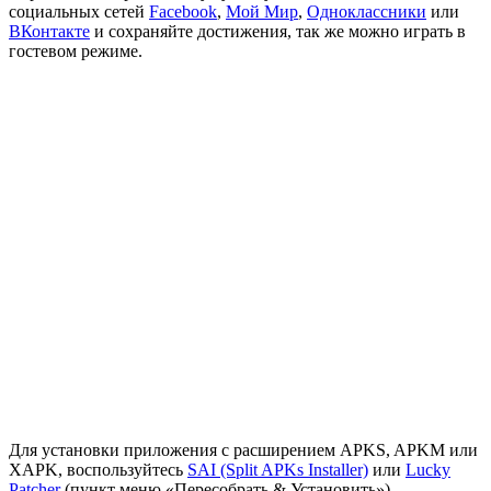
социальных сетей
Facebook
,
Мой Мир
,
Одноклассники
или
ВКонтакте
и сохраняйте достижения, так же можно играть в
гостевом режиме.
Для установки приложения с расширением APKS, APKM или
XAPK, воспользуйтесь
SAI (Split APKs Installer)
или
Lucky
Patcher
(пункт меню «Пересобрать & Установить»)