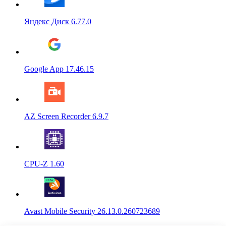
Яндекс Диск 6.77.0
Google App 17.46.15
AZ Screen Recorder 6.9.7
CPU-Z 1.60
Avast Mobile Security 26.13.0.260723689