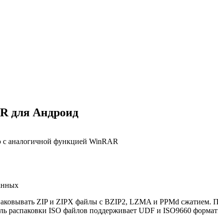
R для Андроид
ю с аналогичной функцией WinRAR
данных
аковывать ZIP и ZIPX файлы с BZIP2, LZMA и PPMd сжатием. П
ь распаковки ISO файлов поддерживает UDF и ISO9660 формат