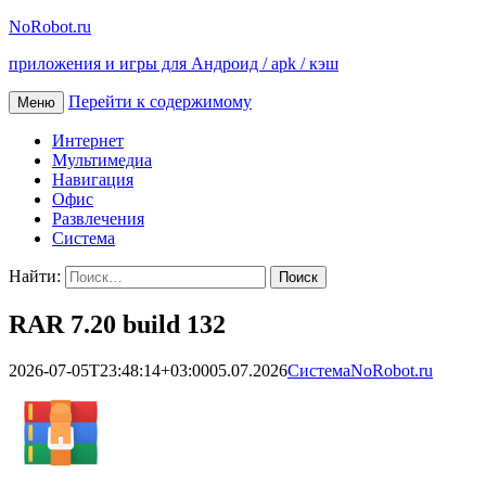
NoRobot.ru
приложения и игры для Андроид / apk / кэш
Перейти к содержимому
Меню
Интернет
Мультимедиа
Навигация
Офис
Развлечения
Система
Найти:
RAR 7.20 build 132
2026-07-05T23:48:14+03:00
05.07.2026
Система
NoRobot.ru