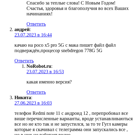
Спасибо за теплые слова! С Новым Годом!
Счастья, здоровья и благополучия во всех Ваших
начинаниях!
Ответить
андрей
:
23.07.2023 в 16:44
качаю на poco x5 pro 5G с мака пишет файл файл
подверждён,процесор snebdregon 778G 5G
Ответить
NoRobot.ru
:
23.07.2023 в 16:53
какая именно версия?
Ответить
Никита
:
27.06.2023 в 16:03
телефон Redmi note 11 с андроид 12 , перепробовал все
више перечисленные варианты, вроде устанавливаються
все но не кто так и не запустился, за то те Гугл камеры
которые я скачивал с телеграмма они запускались все ,
но в них не работает видео