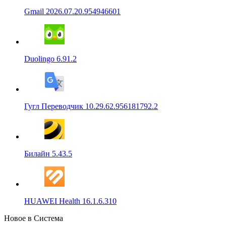
Gmail 2026.07.20.954946601
Duolingo 6.91.2
Гугл Переводчик 10.29.62.956181792.2
Билайн 5.43.5
HUAWEI Health 16.1.6.310
Новое в Система