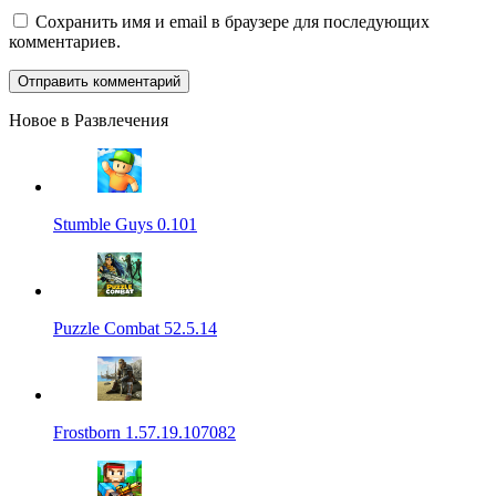
Сохранить имя и email в браузере для последующих
комментариев.
Новое в Развлечения
Stumble Guys 0.101
Puzzle Combat 52.5.14
Frostborn 1.57.19.107082