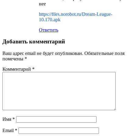
нее
https://files.norobot.ru/Dream-League-
10.170.apk
Ответить
Добавить комментарий
Ваш адрес email не будет опубликован.
Обязательные поля
помечены
*
Комментарий
*
Имя
*
Email
*