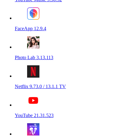
FaceApp 12.9.4
Photo Lab 3.13.113
Netflix 9.73.0 / 13.1.1 TV
YouTube 21.31.523