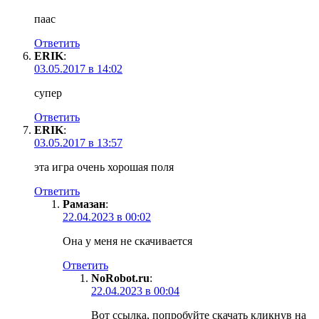
паас
Ответить
ERIK
:
03.05.2017 в 14:02
супер
Ответить
ERIK
:
03.05.2017 в 13:57
эта игра очень хорошая поля
Ответить
Рамазан
:
22.04.2023 в 00:02
Она у меня не скачивается
Ответить
NoRobot.ru
:
22.04.2023 в 00:04
Вот ссылка, попробуйте скачать кликнув на