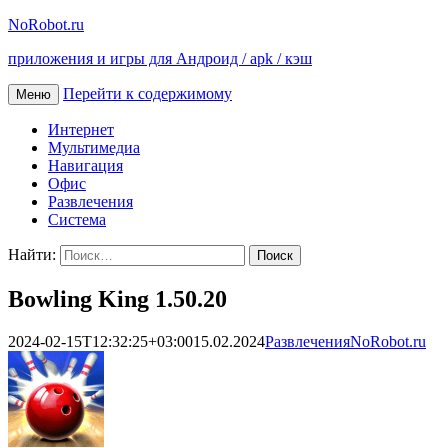
NoRobot.ru
приложения и игры для Андроид / apk / кэш
Перейти к содержимому
Меню
Интернет
Мультимедиа
Навигация
Офис
Развлечения
Система
Найти:
Bowling King 1.50.20
2024-02-15T12:32:25+03:00
15.02.2024
Развлечения
NoRobot.ru